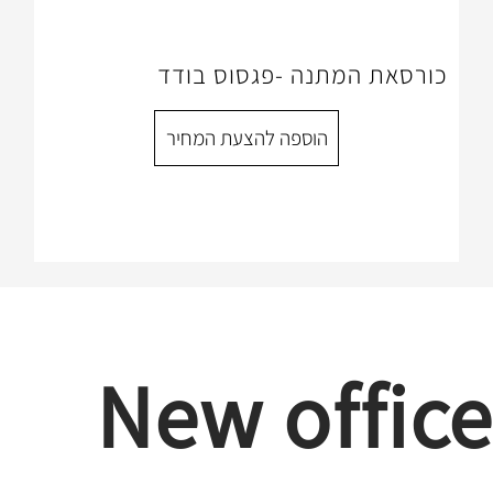
תנה -פגסוס בודד
הוספה להצעת המחיר
New of