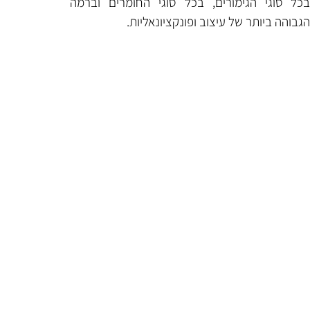
ם, בכל סוגי החומרים וברמה
וב ופונקציונאליות.