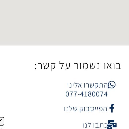
מור על קשר:
 אלינו
077-41
וק שלנו
נו