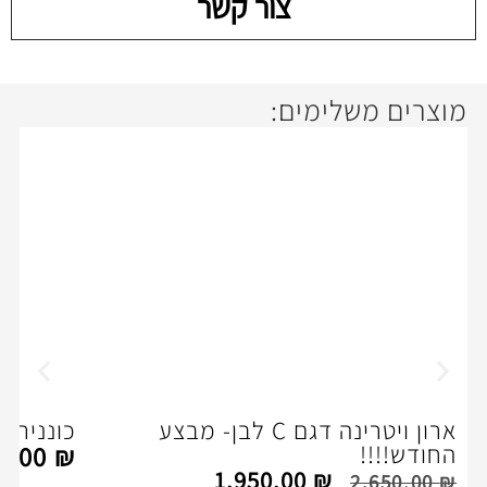
צור קשר
ימים:
26%
off
ארון ויטרינה דגם C לבן- מבצע
כוננית פתוחה -דירקטור
1,350.00
₪
1,950.00
₪