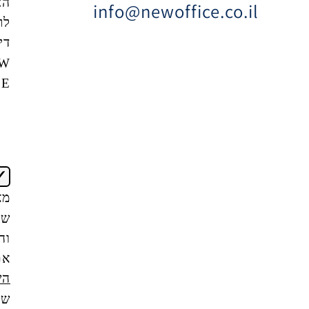
הצטרפות
info@newoffice
לרשימת
דיוור של
NEW
OFFICE
אני
מאשר/ת
שקראתי
והבנתי
את
תנאי
השימוש
של