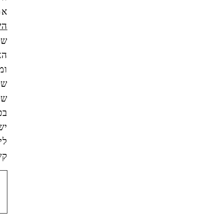
את
תנאי
השימוש
של
האתר,
ומסכים/ה
שהמידע
שאמסור
בטופס
ישמש
ליצירת
קשר.
צור
קשר