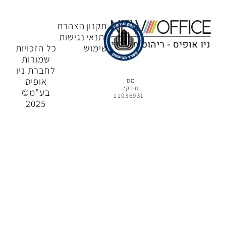
תקנון
הצהרת
ותנאי
נגישות
שימוש
כל הזכויות
שמורות
לחברת ניו
אופיס
מס
ספק:
בע"מ©
11036931
2025