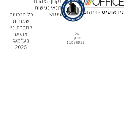
תקנון
הצהרת
ותנאי
נגישות
שימוש
כל הזכויות
שמורות
לחברת ניו
אופיס
מס
ספק:
בע"מ©
11036931
2025