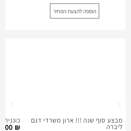
הוספה להצעת המ
ספה להצעת המחיר
ה !!! ארון משרדי דגם
כוננית דגם דירקטור 200H
2,466.00
₪