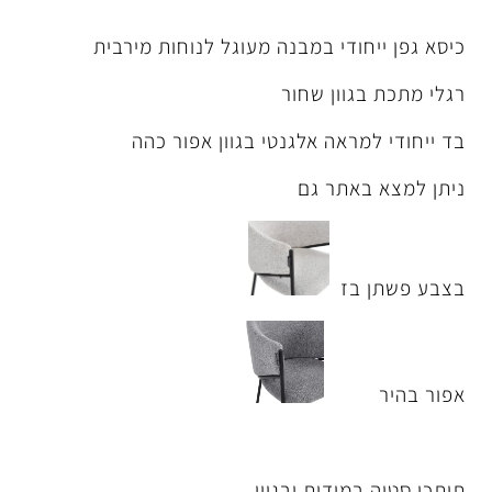
י במבנה מעוגל לנוחות מירבית
ן שחור
ה אלגנטי בגוון אפור כהה
ר גם
ז
ר
דות ובגוון