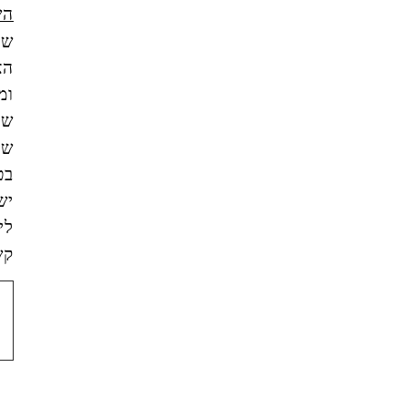
השימוש
של
האתר,
ומסכים/ה
שהמידע
שאמסור
בטופס
ישמש
ליצירת
קשר.
צור
קשר