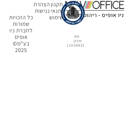
תקנון
הצהרת
ותנאי
נגישות
שימוש
כל הזכויות
שמורות
לחברת ניו
אופיס
מס
ספק:
בע"מ©
11036931
2025