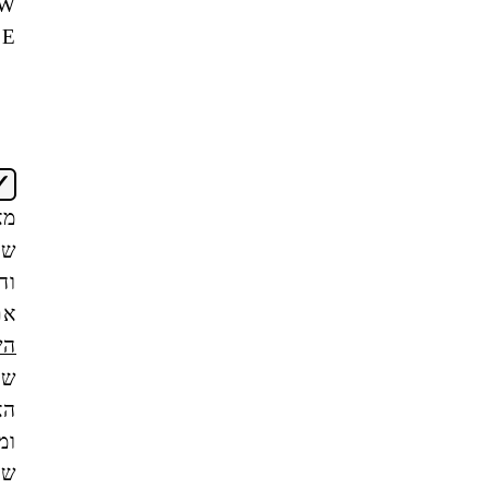
NEW
OFFICE
אני
מאשר/ת
שקראתי
והבנתי
את
תנאי
השימוש
של
האתר,
ומסכים/ה
שהמידע