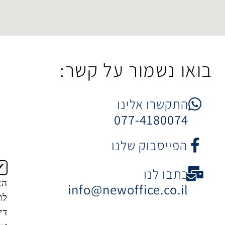
מור על קשר:
 אלינו
077-41
וק שלנו
נו
הצטרפות
info@newoffice
לרשימת
דיוור של