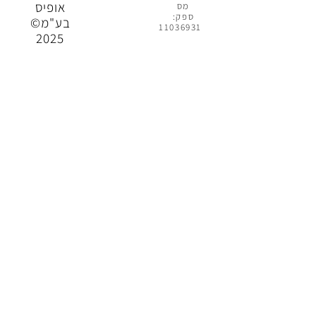
אופיס
מס
ספק:
בע"מ©
11036931
2025