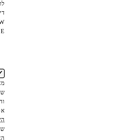
לרשימת
דיוור של
NEW
OFFICE
אני
מאשר/ת
שקראתי
והבנתי
את
תנאי
השימוש
של
האתר,