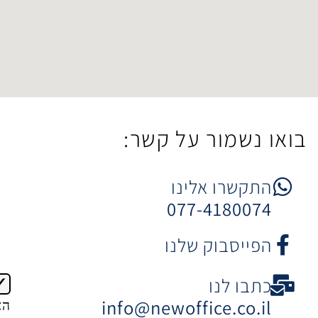
ר על קשר:
 אלינו
077-4
וק שלנו
ו
info@newoffice
הצטרפות