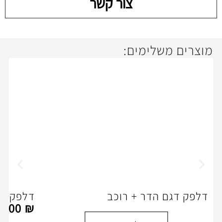
צור קשר
ימים:
דר + רוכב
דלפק קבלה -דגם פיור
5,980.00
₪