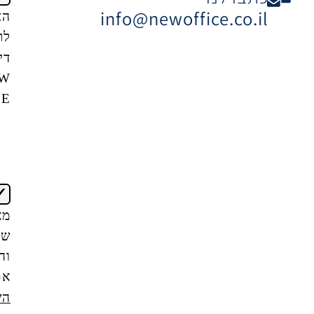
info@newoffice
הצטרפות
לרשימת
דיוור של
NEW
OFFICE
אני
מאשר/ת
שקראתי
והבנתי
את
תנאי
השימוש