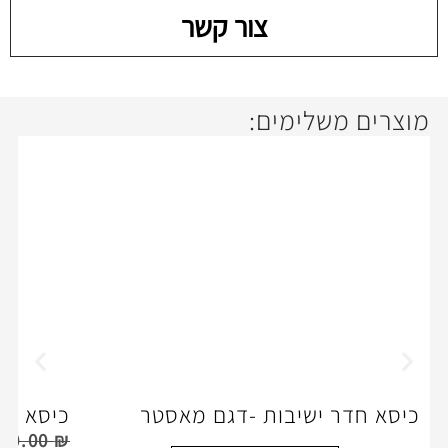
צור קשר
ימים:
שיבות -דגם מאסטר
כיסא מנהלים -איירון מב
,990.00
₪
2,500.00
₪