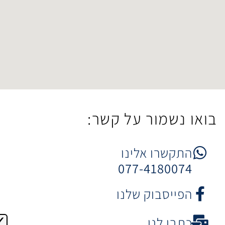
ר על קשר:
 אלינו
077-4
וק שלנו
ו