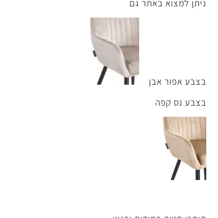
תר גם
ן