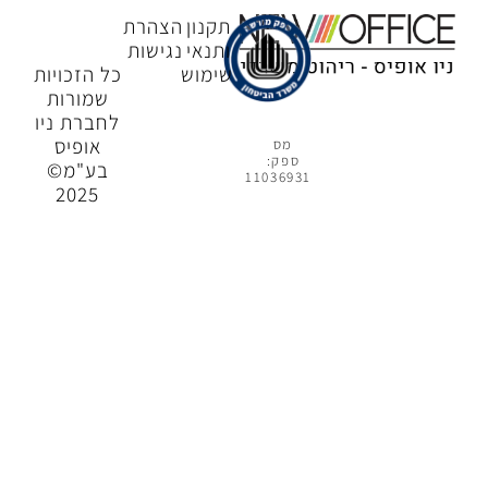
תקנון
הצהרת
ותנאי
נגישות
שימוש
כל הזכויות
שמורות
לחברת ניו
אופיס
מס
ספק:
בע"מ©
11036931
2025