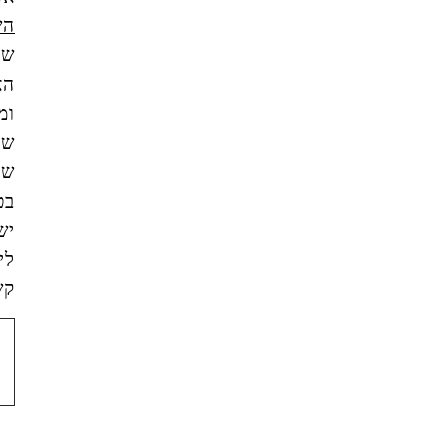
השימוש
של
האתר,
ומסכים/ה
שהמידע
שאמסור
בטופס
ישמש
ליצירת
קשר.
צור
קשר