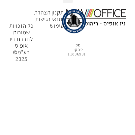
דלפקי קבלה
אופן ספייס
כסאות מחשב
פינות המתנה
שולחנות משרדיים
ארונות משרדיים
תקנון
הצהרת
ותנאי
נגישות
שימוש
כל הזכויות
שמורות
לחברת ניו
אופיס
מס
ספק:
בע"מ©
11036931
2025