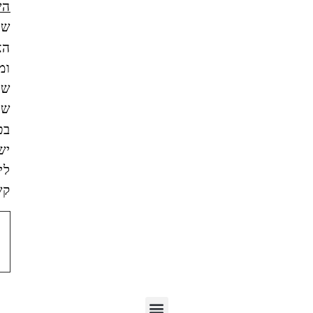
השימוש
של
האתר,
ומסכים/ה
שהמידע
שאמסור
בטופס
ישמש
ליצירת
קשר.
צור
קשר