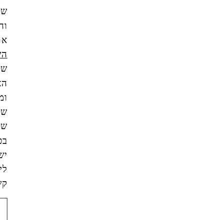
שקראתי
והבנתי
את
תנאי
השימוש
של
האתר,
ומסכים/ה
שהמידע
שאמסור
בטופס
ישמש
ליצירת
קשר.
צור