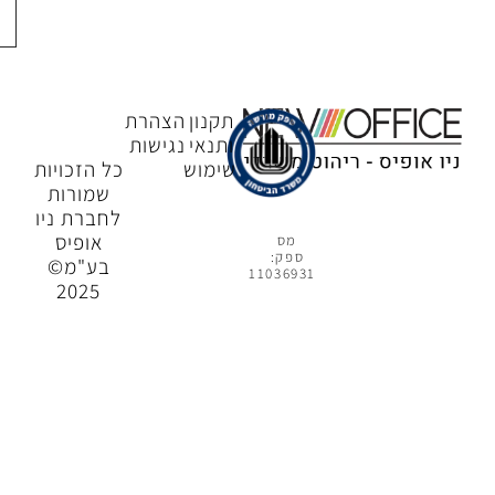
קשר
תקנון
הצהרת
ותנאי
נגישות
שימוש
כל הזכויות
שמורות
לחברת ניו
אופיס
מס
ספק:
בע"מ©
11036931
2025