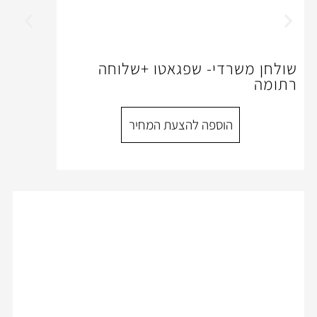
י- שפגאטו +שלוחה
ספה להצעת המחיר