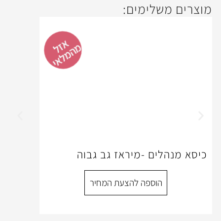
ימים:
אזל
מהמלאי
 -מיראז גב גבוה
ספה להצעת המחיר