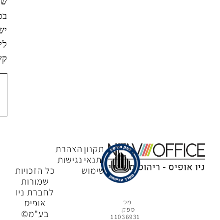
שאמסור
בטופס
ישמש
ליצירת
קשר.
צור
קשר
תקנון
הצהרת
ותנאי
נגישות
שימוש
כל הזכויות
שמורות
לחברת ניו
אופיס
מס
ספק:
בע"מ©
11036931