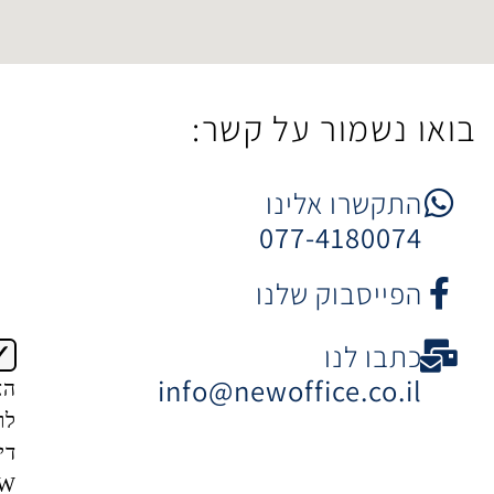
ר על קשר:
 אלינו
077-4
וק שלנו
ו
info@newoffice
הצטרפות
לרשימת
דיוור של
NEW