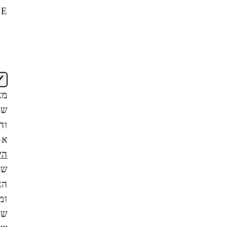
OFFICE
אני
מאשר/ת
שקראתי
והבנתי
את
תנאי
השימוש
של
האתר,
ומסכים/ה
שהמידע