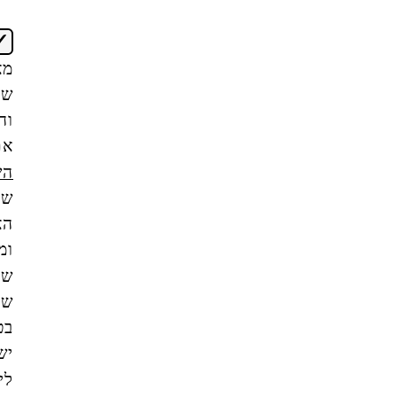
אני
מאשר/ת
שקראתי
והבנתי
את
תנאי
השימוש
של
האתר,
ומסכים/ה
שהמידע
שאמסור
בטופס
ישמש
ליצירת