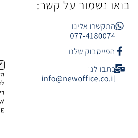
מור על קשר:
 אלינו
077-41
וק שלנו
נו
הצטרפות
info@newoffice
לרשימת
דיוור של
NEW
OFFICE