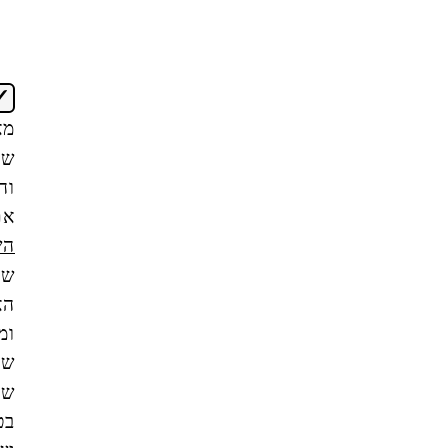
אני
מאשר/ת
שקראתי
והבנתי
את
תנאי
השימוש
של
האתר,
ומסכים/ה
שהמידע
שאמסור
בטופס