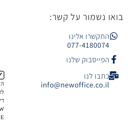
ר על קשר:
 אלינו
077-4
וק שלנו
ו
info@newoffice
הצטרפות
לרשימת
דיוור של
NEW
OFFICE