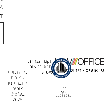
ישמש
ליצירת
קשר.
צור
קשר
תקנון
הצהרת
ותנאי
נגישות
שימוש
כל הזכויות
שמורות
לחברת ניו
אופיס
מס
ספק:
בע"מ©
11036931
2025