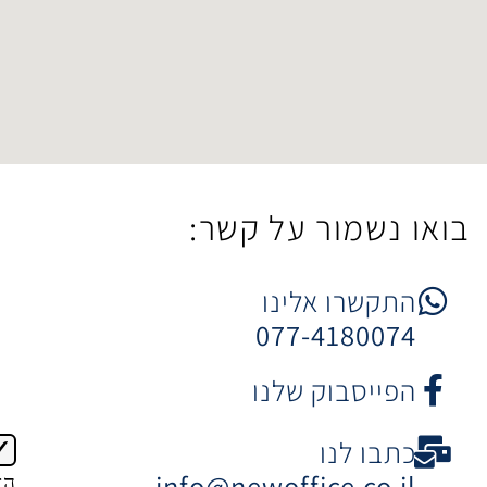
ר על קשר:
 אלינו
077-4
וק שלנו
ו
info@newoffice
הצטרפות