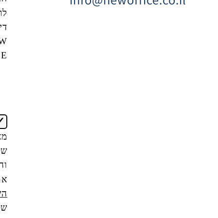
לרשימת
דיוור של
NEW
OFFICE
אני
מאשר/ת
שקראתי
והבנתי
את
תנאי
השימוש
של