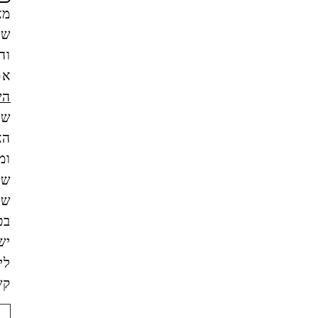
מאשר/ת
שקראתי
והבנתי
את
תנאי
השימוש
של
האתר,
ומסכים/ה
שהמידע
שאמסור
בטופס
ישמש
ליצירת
קשר.