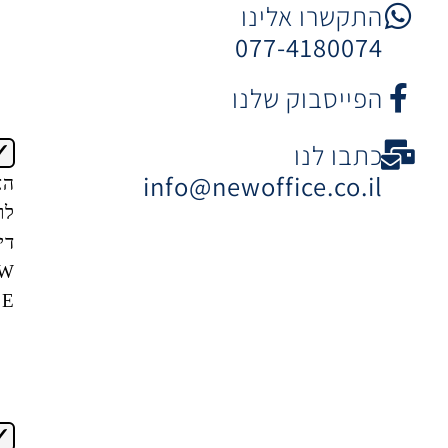
 אלינו
077-4
וק שלנו
ו
info@newoffice
הצטרפות
לרשימת
דיוור של
NEW
OFFICE
אני