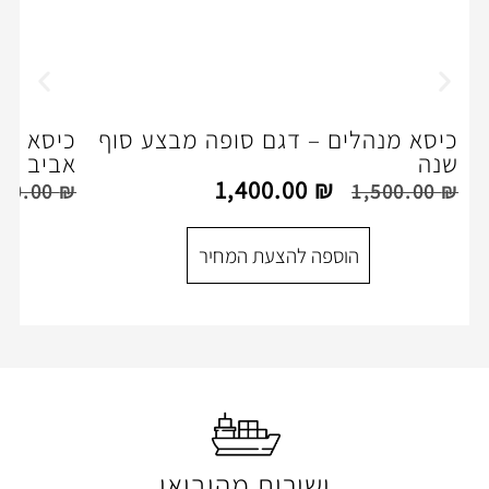
ם – דגם סופה מבצע סוף
כיסא משרדי -דגם נרק
אביב !!
740.00
₪
1,400.00
₪
780.00
₪
ספה להצעת המחיר
הוספה להצעת המ
ישירות מהיבואן