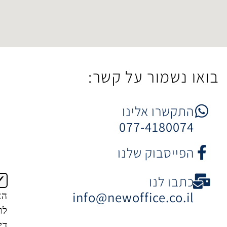
ר על קשר:
 אלינו
077-4
וק שלנו
ו
info@newoffice
הצטרפות
לרשימת
דיוור של