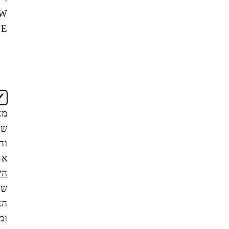
NEW
OFFICE
אני
מאשר/ת
שקראתי
והבנתי
את
תנאי
השימוש
של
האתר,
ומסכים/ה