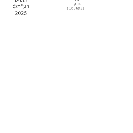
ספק:
בע"מ©
11036931
2025