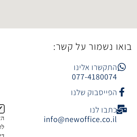
ר על קשר:
 אלינו
077-4
וק שלנו
ו
info@newoffice
הצטרפות
לרשימת
דיוור של