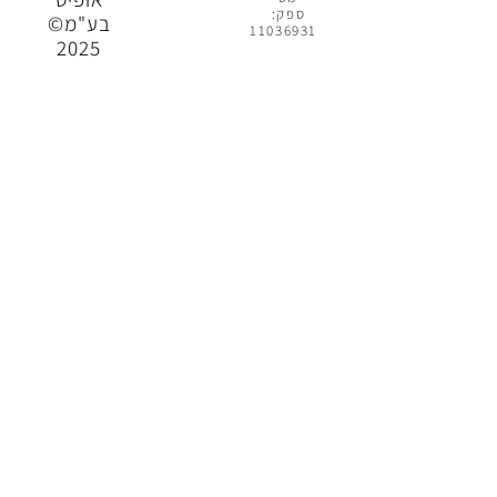
ספק:
בע"מ©
11036931
2025