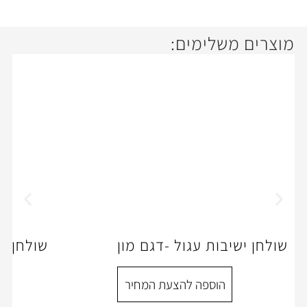
ימים:
 עגול -דגם מון
שולחן ישיובת -דגם CUBIKO
ספה להצעת המחיר
הוספה להצעת המ