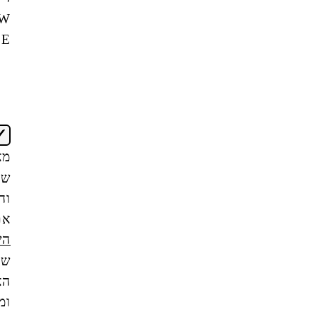
NEW
OFFICE
אני
מאשר/ת
שקראתי
והבנתי
את
תנאי
השימוש
של
האתר,
ומסכים/ה