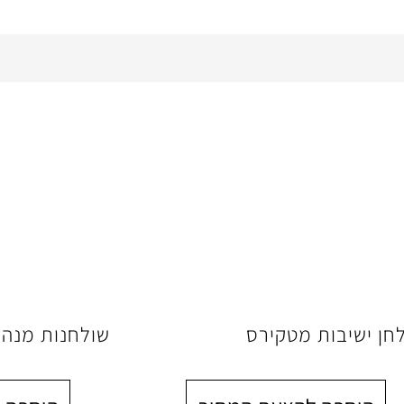
חן ישיבות מטקירס
שולחנות מנהלים -ILAN