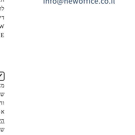
info@newoffice
לרשימת
דיוור של
NEW
OFFICE
אני
מאשר/ת
שקראתי
והבנתי
את
תנאי
השימוש
של