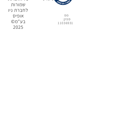
שמורות
לחברת ניו
אופיס
מס
ספק:
בע"מ©
11036931
2025