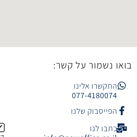
ר על קשר:
 אלינו
077-4
וק שלנו
ו
הצטרפות