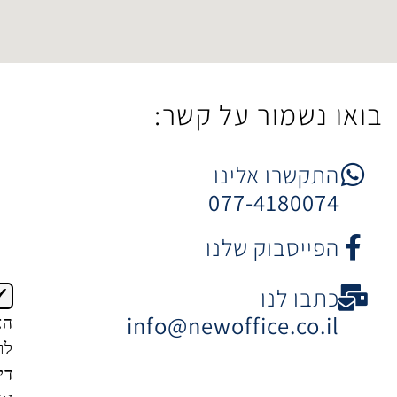
ר על קשר:
 אלינו
077-4
וק שלנו
ו
info@newoffice
הצטרפות
לרשימת
דיוור של