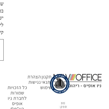
שאמסור
בטופס
ישמש
ליצירת
קשר.
צור
קשר
תקנון
הצהרת
ותנאי
נגישות
שימוש
כל הזכויות
שמורות
לחברת ניו
אופיס
מס
ספק:
בע"מ©