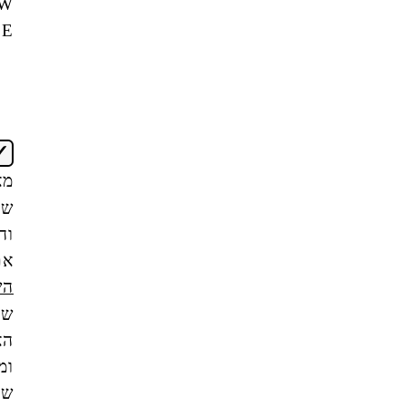
NEW
OFFICE
אני
מאשר/ת
שקראתי
והבנתי
את
תנאי
השימוש
של
האתר,
ומסכים/ה
שהמידע