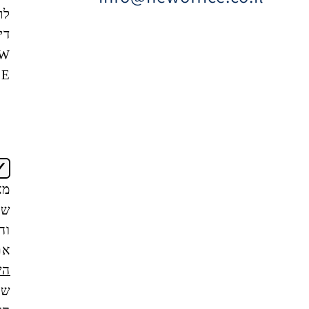
לרשימת
דיוור של
NEW
OFFICE
אני
מאשר/ת
שקראתי
והבנתי
את
תנאי
השימוש
של