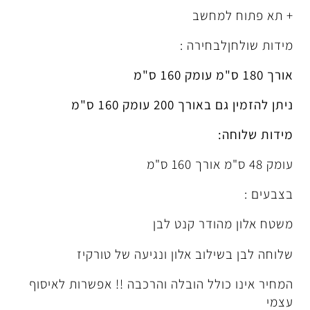
חשב
חירה :
 עומק 160 ס"מ
דר קנט לבן
וב אלון ונגיעה של טורקיז
לל הובלה והרכבה !! אפשרות לאיסוף