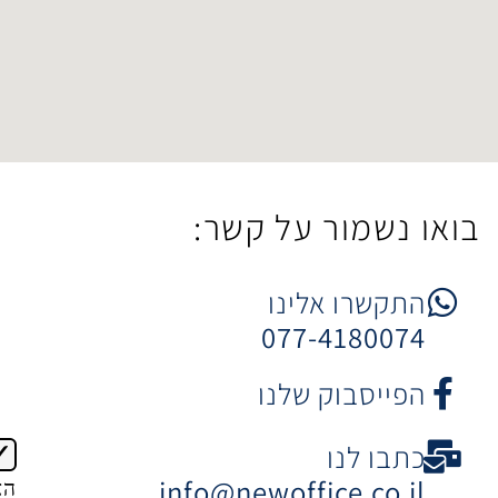
ר על קשר:
 אלינו
077-4
וק שלנו
ו
info@newoffice
הצטרפות