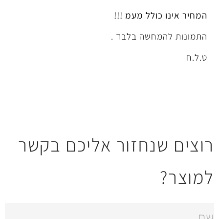
ל מעמ !!!
שה בלבד .
חזור אליכם בקשר