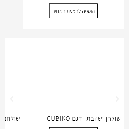
ספה להצעת המחיר
גם CUBIKO
שולחנות מנהלים -BLACK MILAN