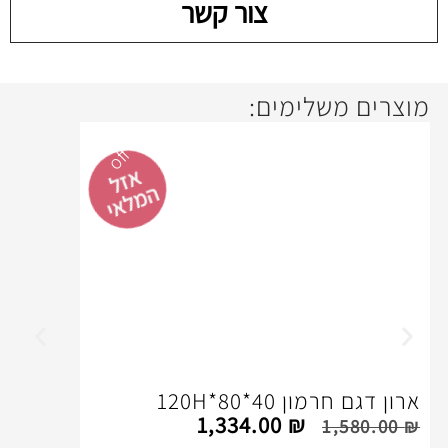
צור קשר
ימים:
16%
off
אזל
המלאי
8*120H
1,334.00
₪