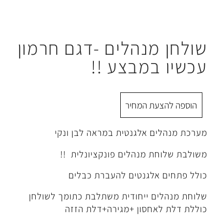
נהלים -דגם חרמון
מבצע !!
 המחיר
אלגנטית במראה לבן ונקי
מנהלים פונקציונלית !!
לגנטים להעברת כבלים
ייחודית משתלבת כתומך לשולחן
סון +מגירה+דלת הזזה