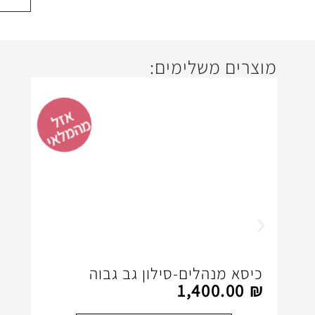
מוצרים משלימים:
א
ז
ל
ה
מ
ל
א
מ
י
כיסא מנהלים-סילון גב גבוה
1,400.00
₪