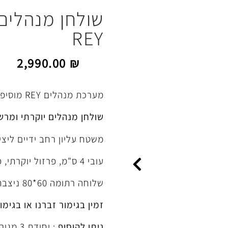
שולחן מנהלים
REY
2,990.00
₪
מערכת מנהלים REY מוסיפה למשרד מראה יוקרתי בעיצוב קלאסי.
שולחן מנהלים יוקרתי ומרש
משטח עליון רחב ידיים ליצי
עובי 4 ס"מ, פרזול יוקרתי, פתח לכבלים חשמליים.
שלוחה רתומה 60*80 ניצבת ומאפשרת תוספת למרחב העבודה .
זמין בגימור זברנו או בגימור
ניתן להוסיף
: יחיד