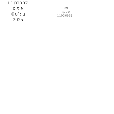
לחברת ניו
אופיס
מס
ספק:
בע"מ©
11036931
2025