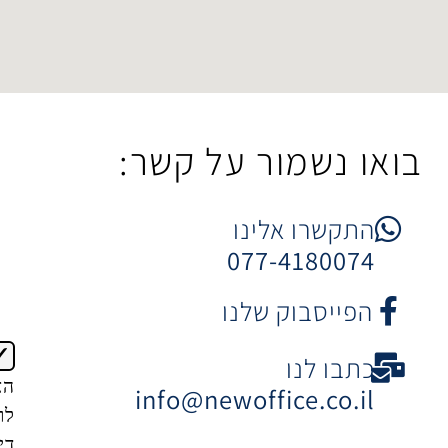
מור על קשר:
 אלינו
077-41
וק שלנו
נו
הצטרפות
info@newoffice
לרשימת
דיוור של