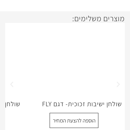
ימים:
זכוכית- דגם FLY
שולחן ישיובת -דגם CUBIKO
ספה להצעת המחיר
הוספה להצעת המ