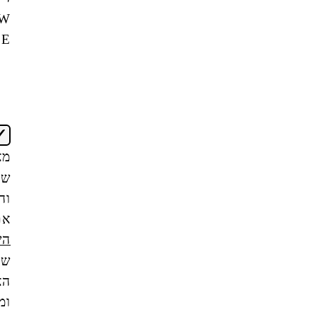
NEW
OFFICE
אני
מאשר/ת
שקראתי
והבנתי
את
תנאי
השימוש
של
האתר,
ומסכים/ה